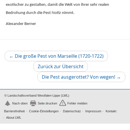
exotischer zu gestalten, damit die Welt von ihrer sehr realen
Bedrohung durch die Pest Notiz nimmt.
Alexander Berner
Vorheriger
←
Die große Pest von Marseille (1720-1722)
Artikel
Zurück zur Übersicht
Nächs
Die Pest ausgerottet? Von wegen!
→
Artikel
© Landschaftsverband Westfalen-Lippe (LWL)
Nach oben
Seite drucken
Fehler melden
Barrierefreiheit
Cookie-Einstellungen
Datenschutz
Impressum
Kontakt
About LWL