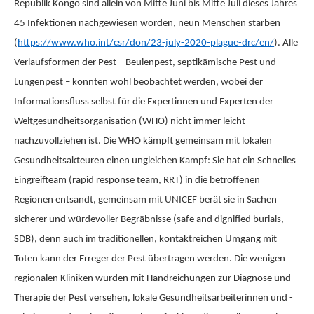
Republik Kongo sind allein von Mitte Juni bis Mitte Juli dieses Jahres
45 Infektionen nachgewiesen worden, neun Menschen starben
(
https://www.who.int/csr/don/23-july-2020-plague-drc/en/
). Alle
Verlaufsformen der Pest – Beulenpest, septikämische Pest und
Lungenpest – konnten wohl beobachtet werden, wobei der
Informationsfluss selbst für die Expertinnen und Experten der
Weltgesundheitsorganisation (WHO) nicht immer leicht
nachzuvollziehen ist. Die WHO kämpft gemeinsam mit lokalen
Gesundheitsakteuren einen ungleichen Kampf: Sie hat ein Schnelles
Eingreifteam (rapid response team, RRT) in die betroffenen
Regionen entsandt, gemeinsam mit UNICEF berät sie in Sachen
sicherer und würdevoller Begräbnisse (safe and dignified burials,
SDB), denn auch im traditionellen, kontaktreichen Umgang mit
Toten kann der Erreger der Pest übertragen werden. Die wenigen
regionalen Kliniken wurden mit Handreichungen zur Diagnose und
Therapie der Pest versehen, lokale Gesundheitsarbeiterinnen und -