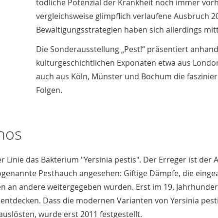
tödliche Potenzial der Krankheit noch immer vorh
vergleichsweise glimpflich verlaufene Ausbruch 2
Bewältigungsstrategien haben sich allerdings mit
Die Sonderausstellung „Pest!“ präsentiert anhan
kulturgeschichtlichen Exponaten etwa aus London
auch aus Köln, Münster und Bochum die faszinier
Folgen.
hos
er Linie das Bakterium "Yersinia pestis". Der Erreger ist der 
sogenannte Pesthauch angesehen: Giftige Dämpfe, die einge
 an andere weitergegeben wurden. Erst im 19. Jahrhundert
entdecken. Dass die modernen Varianten von Yersinia pesti
uslösten, wurde erst 2011 festgestellt.