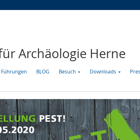
Zur
Zur
Zum
Hauptnavigation
Seitennavigation
Inhalt
ür Archäologie Herne
Führungen
BLOG
Besuch
Downloads
Pre