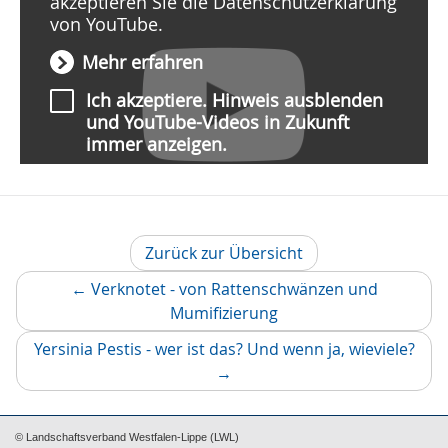
akzeptieren Sie die Datenschutzerklärung
von YouTube.
Mehr erfahren
Ich akzeptiere. Hinweis ausblenden
und YouTube-Videos in Zukunft
immer anzeigen.
Video abspielen
Zurück zur Übersicht
←
Verknotet - von Rattenschwänzen und
Vorheriger
Mumifizierung
Artikel
Näch
Yersinia Pestis - wer ist das? Und wenn ja, wieviele?
Artik
→
© Landschaftsverband Westfalen-Lippe (LWL)