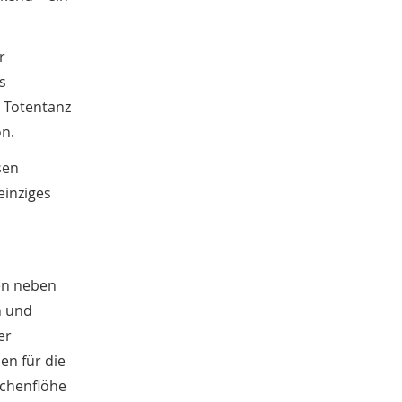
r
s
 Totentanz
on.
sen
einziges
hen neben
n und
er
en für die
schenflöhe