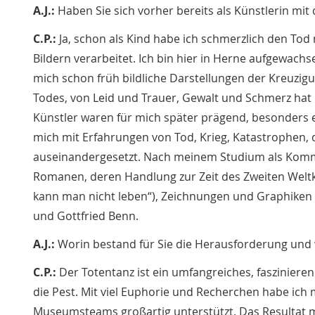
A.J.:
Haben Sie sich vorher bereits als Künstlerin m
C.P.:
Ja, schon als Kind habe ich schmerzlich den To
Bildern verarbeitet. Ich bin hier in Herne aufgewac
mich schon früh bildliche Darstellungen der Kreuzi
Todes, von Leid und Trauer, Gewalt und Schmerz hat 
Künstler waren für mich später prägend, besonders e
mich mit Erfahrungen von Tod, Krieg, Katastrophen, 
auseinandergesetzt. Nach meinem Studium als Kommun
Romanen, deren Handlung zur Zeit des Zweiten Weltkrie
kann man nicht leben“), Zeichnungen und Graphiken 
und Gottfried Benn.
A.J.:
Worin bestand für Sie die Herausforderung und
C.P.:
Der Totentanz ist ein umfangreiches, faszinier
die Pest. Mit viel Euphorie und Recherchen habe ic
Museumsteams großartig unterstützt. Das Resultat me