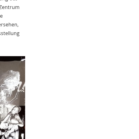
m Zentrum
ne
ersehen,
stellung