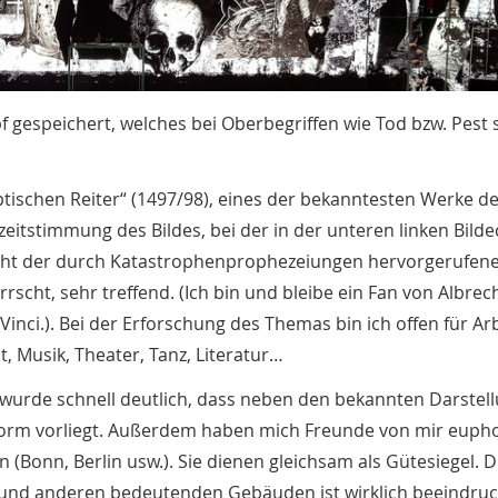
f gespeichert, welches bei Oberbegriffen wie Tod bzw. Pest 
ptischen Reiter“ (1497/98), eines der bekanntesten Werke d
zeitstimmung des Bildes, bei der in der unteren linken Bilde
Macht der durch Katastrophenprophezeiungen hervorgerufen
scht, sehr treffend. (Ich bin und bleibe ein Fan von Albrec
nci.). Bei der Erforschung des Themas bin ich offen für Ar
t, Musik, Theater, Tanz, Literatur…
– wurde schnell deutlich, dass neben den bekannten Darstel
hform vorliegt. Außerdem haben mich Freunde von mir eupho
(Bonn, Berlin usw.). Sie dienen gleichsam als Gütesiegel. Di
 und anderen bedeutenden Gebäuden ist wirklich beeindruc