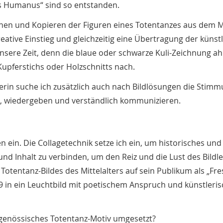
s Humanus“ sind so entstanden.
nen und Kopieren der Figuren eines Totentanzes aus dem Mi
eative Einstieg und gleichzeitig eine Übertragung der künst
 unsere Zeit, denn die blaue oder schwarze Kuli-Zeichnung a
Kupferstichs oder Holzschnitts nach.
lerin suche ich zusätzlich auch nach Bildlösungen die Stim
, wiedergeben und verständlich kommunizieren.
 ein. Die Collagetechnik setze ich ein, um historisches und
 und Inhalt zu verbinden, um den Reiz und die Lust des Bild
Totentanz-Bildes des Mittelalters auf sein Publikum als „Fre
9 in ein Leuchtbild mit poetischem Anspruch und künstleri
tgenössisches Totentanz-Motiv umgesetzt?