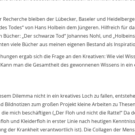
er Recherche bleiben der Lübecker, Baseler und Heidelberge
 des Todes“ von Hans Holbein dem Jüngeren. Hilfreich für da
n Bücher: „Der schwarze Tod“ Johannes Nohl, und „Holbeins
nten viele Bücher aus meinen eigenen Bestand als Inspirati
ngen ergab sich die Frage an den Kreativen: Wie viel Wis
? Kann man die Gesamtheit des gewonnenen Wissens in ein 
esem Dilemma nicht in ein kreatives Loch zu fallen, entste
nd Bildnotizen zum großen Projekt kleine Arbeiten zu These
die mich beschäftigen („Der Floh und nicht die Ratte!“ Da d
loh und Kleiderfloh in erster Linie nach heutigen Kenntniss
ng der Krankheit verantwortlich ist). Die Collagen der Men