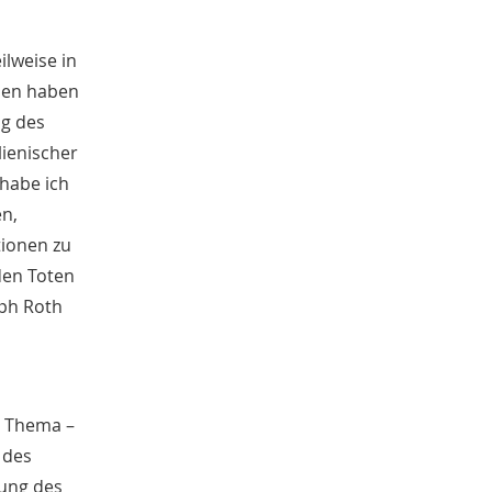
lweise in
uben haben
ng des
lienischer
 habe ich
en,
tionen zu
 den Toten
eph Roth
s Thema –
 des
gung des