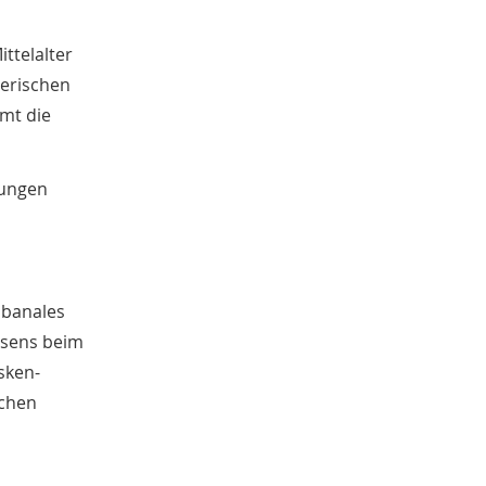
ttelalter
lerischen
hmt die
mungen
 banales
lesens beim
sken-
schen