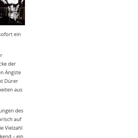
sofort ein
er
cke der
en Ängste
ht Dürer
beiten aus
lungen des
risch auf
e Vielzahl
kend – ein