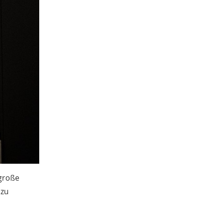
 große
 zu