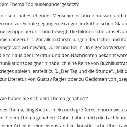
it dem Thema Tod auseinandergesetzt?
d mir sehr nahestehender Menschen erfahren müssen und tei
hsen und zur Schule gegangen. Erzogen im katholischen Gla
gungsgruppe berührt und bewegt. Die bildnerische Umsetzu
mich angerührt. Vor allem Darstellungen deutscher und ita
inige von Grünewald, Dürer und Bellini. In eigenen Werken
die mir aus der Literatur und den Nachrichten bekannt war
ikationsdesignerin habe ich eine Reihe von Buchillustra
ges spielen, erstellt (z. B. „Der Tag und die Stunde“, „Mit
zur Literatur von Gustav Regler oder zu Gedichten von Jos
 wie haben Sie sich dem Thema genähert?
endes Thema, eingebettet in ein noch größeres, enorm weite
h mich dem Thema genähert. Dabei haben mich die Fachleute
iner Arbeit ist eine eigenständige, künstlerische Übertra